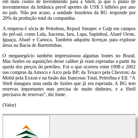
em mais custos de investimento para a Shell, já que o plano de
investimentos da britânica prevê aportes de US$ 3 bilhões por ano
no país. Não por acaso, a unidade brasileira da BG responde por
20% da produção total da companhia.
A empresa é sócia de Petrobras, Repsol Sinopec e Galp em campos
do pré-sal, como Lula, Iracema, Iara, Lapa, Sapinhoá, Abaré Oeste,
Iguaçu, Abaré e Carioca. Também adquiriu licenças para explorar
áreas na Bacia de Barreirinhas.
O meganegócio também impressionou algumas fontes no Brasil.
Mas fusões ou aquisições desse calibre já eram esperadas a partir da
queda dos preços do petróleo. Foi o que ocorreu entre 1998 e 2002
nas compras da Amoco e Arco pela BP; da Texaco pela Chevron; da
Mobil pela Exxon e na fusão das francesas Total, Petrofina e Elf. “A
Shell inaugura uma onda de fusões que já era esperada. A BG tem
reservas importantes mas precisa de muito dinheiro, e a Shell
precisava de reservas”, diz fonte.
(Valor)