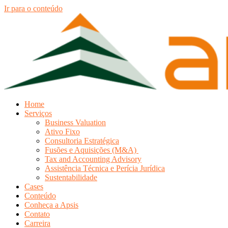
Ir para o conteúdo
Home
Serviços
Business Valuation
Ativo Fixo
Consultoria Estratégica
Fusões e Aquisições (M&A)
Tax and Accounting Advisory
Assistência Técnica e Perícia Jurídica
Sustentabilidade
Cases
Conteúdo
Conheça a Apsis
Contato
Carreira