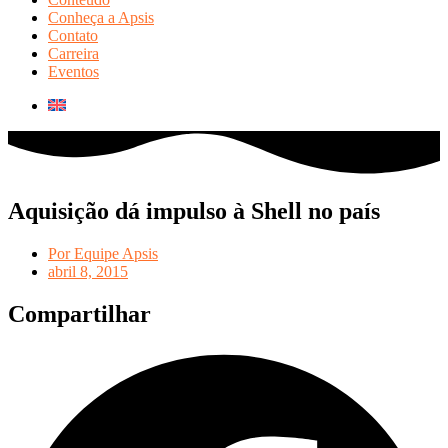
Conheça a Apsis
Contato
Carreira
Eventos
Aquisição dá impulso à Shell no país
Por
Equipe Apsis
abril 8, 2015
Compartilhar