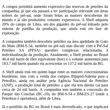
A compra permitirá aumento expressivo das reservas de petróleo da
companhia, já que ela passará a ter participação relevante em áreas
nobres do pré-sal, onde foram feitas as maiores descobertas do
mundo e já são produzidos volumes expressivos. A Shell adquiriu
20% do campo de Libra, um dos gigantes do pré-sal leiloado pelo
sistema de partilha da produção, que ainda está em fase de
exploração.
A companhia também descobriu petróleo na área apelidada de Gato
do Mato (BM-S-54, também no pré-sal) mas discute com a Pré-Sal
Petróleo SA (PPSA) questões complexas relacionadas à
individualização da produção. Atualmente, a Shell produz no Brasil
46,4 mil barris de óleo equivalente (boe) e o volume aumentará para
183,7 mil barris quando ela acrescentar os 137,2 mil barris da BG.
A Shell ainda está em quinto lugar entre as maiores concessionárias
brasileiras, mas com a venda dos campos Bijupirá-Salema para a
PetroRio, ainda em análise pela Agência Nacional do Petróleo
(ANP), a produção total de petróleo a que ela tem direito cai para
cerca de 24 mil barris. A companhia tem também a concessão do
Parque das Conchas (BC-10), do BM-S-54 e BM-ES-27 (onde a
Petrobras é operadora), além de Libra.
Já o portfólio da BG no Brasil é mais diversificado, o que implicará