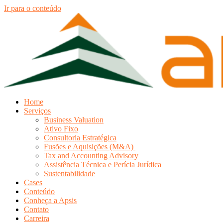
Ir para o conteúdo
Home
Serviços
Business Valuation
Ativo Fixo
Consultoria Estratégica
Fusões e Aquisições (M&A)
Tax and Accounting Advisory
Assistência Técnica e Perícia Jurídica
Sustentabilidade
Cases
Conteúdo
Conheça a Apsis
Contato
Carreira