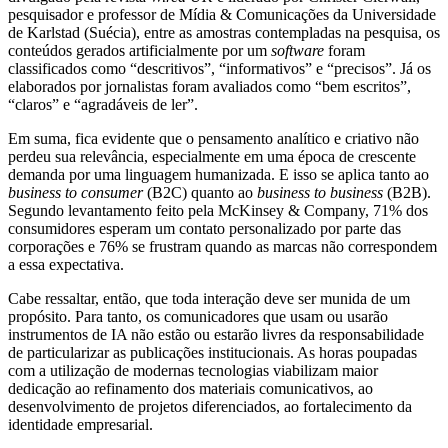
pesquisador e professor de Mídia & Comunicações da Universidade
de Karlstad (Suécia), entre as amostras contempladas na pesquisa, os
conteúdos gerados artificialmente por um
software
foram
classificados como “descritivos”, “informativos” e “precisos”. Já os
elaborados por jornalistas foram avaliados como “bem escritos”,
“claros” e “agradáveis de ler”.
Em suma, fica evidente que o pensamento analítico e criativo não
perdeu sua relevância, especialmente em uma época de crescente
demanda por uma linguagem humanizada. E isso se aplica tanto ao
business to consumer
(B2C) quanto ao
business to business
(B2B).
Segundo levantamento feito pela McKinsey & Company, 71% dos
consumidores esperam um contato personalizado por parte das
corporações e 76% se frustram quando as marcas não correspondem
a essa expectativa.
Cabe ressaltar, então, que toda interação deve ser munida de um
propósito. Para tanto, os comunicadores que usam ou usarão
instrumentos de IA não estão ou estarão livres da responsabilidade
de particularizar as publicações institucionais. As horas poupadas
com a utilização de modernas tecnologias viabilizam maior
dedicação ao refinamento dos materiais comunicativos, ao
desenvolvimento de projetos diferenciados, ao fortalecimento da
identidade empresarial.