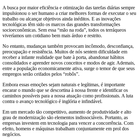
A busca por maior eficiência e otimização das tarefas diárias sempre
impulsionou o ser humano a criar melhores formas de executar o seu
trabalho ou alcançar objetivos ainda inéditos. E as inovações
tecnológicas têm sido os marcos das grandes transformações
socioeconômicas. Sem essa “mão na roda”, todos os terráqueos
viveríamos um cotidiano bem mais árduo e restrito.
No entanto, mudanças também provocam incômodo, desconfiança,
preocupação e resistência. Muitos de nós sentem dificuldade em
receber a infante realidade que bate à porta, abandonar hábitos
consolidados e aprender novos conceitos e modos de agir. Ademais,
entre a população economicamente ativa, surge o temor de que seus
empregos serão ceifados pelos “robôs”.
Embora essas emoções sejam naturais e legítimas, é importante
encarar o mundo que se descortina à nossa frente e identificar os
caminhos possíveis para a nossa atuação como profissionais. A luta
contra o avanço tecnológico é inglória e infindável.
Em um mercado tão competitivo, aumento de produtividade e alto
grau de modernização são elementos indissociáveis. Portanto, as
empresas investem em tecnologia para vencer a concorrência. Com
efeito, homens e máquinas trabalham conjuntamente em prol dos
negócios.