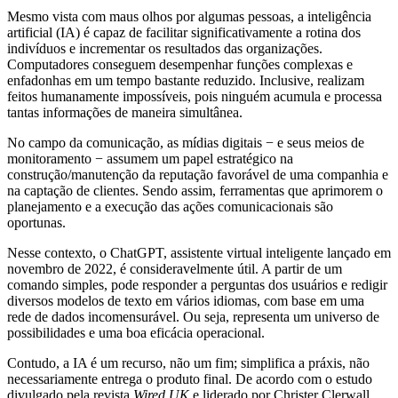
Mesmo vista com maus olhos por algumas pessoas, a inteligência
artificial (IA) é capaz de facilitar significativamente a rotina dos
indivíduos e incrementar os resultados das organizações.
Computadores conseguem desempenhar funções complexas e
enfadonhas em um tempo bastante reduzido. Inclusive, realizam
feitos humanamente impossíveis, pois ninguém acumula e processa
tantas informações de maneira simultânea.
No campo da comunicação, as mídias digitais − e seus meios de
monitoramento − assumem um papel estratégico na
construção/manutenção da reputação favorável de uma companhia e
na captação de clientes. Sendo assim, ferramentas que aprimorem o
planejamento e a execução das ações comunicacionais são
oportunas.
Nesse contexto, o ChatGPT, assistente virtual inteligente lançado em
novembro de 2022, é consideravelmente útil. A partir de um
comando simples, pode responder a perguntas dos usuários e redigir
diversos modelos de texto em vários idiomas, com base em uma
rede de dados incomensurável. Ou seja, representa um universo de
possibilidades e uma boa eficácia operacional.
Contudo, a IA é um recurso, não um fim; simplifica a práxis, não
necessariamente entrega o produto final. De acordo com o estudo
divulgado pela revista
Wired UK
e liderado por Christer Clerwall,