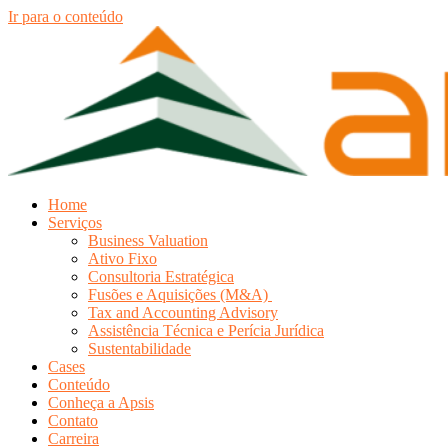
Ir para o conteúdo
Home
Serviços
Business Valuation
Ativo Fixo
Consultoria Estratégica
Fusões e Aquisições (M&A)
Tax and Accounting Advisory
Assistência Técnica e Perícia Jurídica
Sustentabilidade
Cases
Conteúdo
Conheça a Apsis
Contato
Carreira