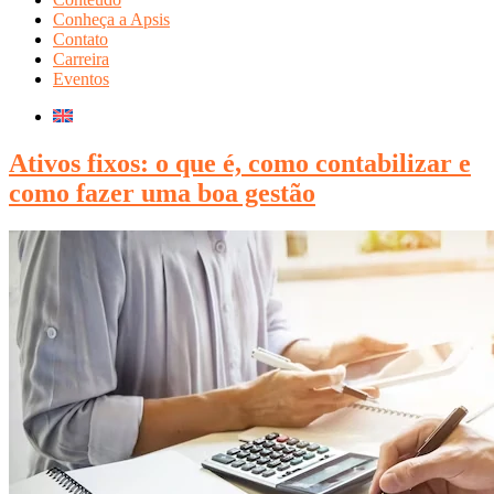
Conheça a Apsis
Contato
Carreira
Eventos
Ativos fixos: o que é, como contabilizar e
como fazer uma boa gestão