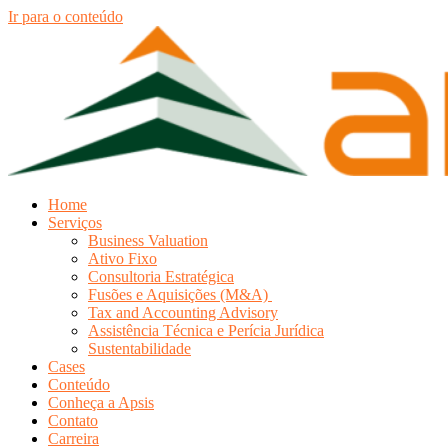
Ir para o conteúdo
Home
Serviços
Business Valuation
Ativo Fixo
Consultoria Estratégica
Fusões e Aquisições (M&A)
Tax and Accounting Advisory
Assistência Técnica e Perícia Jurídica
Sustentabilidade
Cases
Conteúdo
Conheça a Apsis
Contato
Carreira