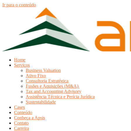
Ir para o conteúdo
Home
Serviços
Business Valuation
Ativo Fixo
Consultoria Estratégica
Fusões e Aquisições (M&A)
Tax and Accounting Advisory
Assistência Técnica e Perícia Jurídica
Sustentabilidade
Cases
Conteúdo
Conheça a Apsis
Contato
Carreira