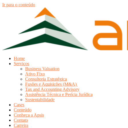
Ir para o conteúdo
Home
Serviços
Business Valuation
Ativo Fixo
Consultoria Estratégica
Fusões e Aquisições (M&A)
Tax and Accounting Advisory
Assistência Técnica e Perícia Jurídica
Sustentabilidade
Cases
Conteúdo
Conheça a Apsis
Contato
Carreira