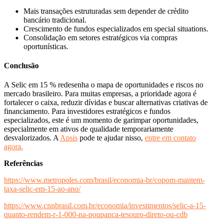
Mais transações estruturadas sem depender de crédito
bancário tradicional.
Crescimento de fundos especializados em special situations.
Consolidação em setores estratégicos via compras
oportunísticas.
Conclusão
A Selic em 15 % redesenha o mapa de oportunidades e riscos no
mercado brasileiro. Para muitas empresas, a prioridade agora é
fortalecer o caixa, reduzir dívidas e buscar alternativas criativas de
financiamento. Para investidores estratégicos e fundos
especializados, este é um momento de garimpar oportunidades,
especialmente em ativos de qualidade temporariamente
desvalorizados. A
Apsis
pode te ajudar nisso,
entre em contato
agora.
Referências
https://www.metropoles.com/brasil/economia-br/copom-mantem-
taxa-selic-em-15-ao-ano/
https://www.cnnbrasil.com.br/economia/investimentos/selic-a-15-
quanto-rendem-r-1-000-na-poupanca-tesouro-direto-ou-cdb