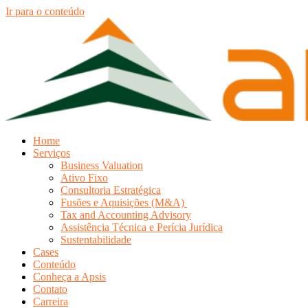
Ir para o conteúdo
Home
Serviços
Business Valuation
Ativo Fixo
Consultoria Estratégica
Fusões e Aquisições (M&A)
Tax and Accounting Advisory
Assistência Técnica e Perícia Jurídica
Sustentabilidade
Cases
Conteúdo
Conheça a Apsis
Contato
Carreira