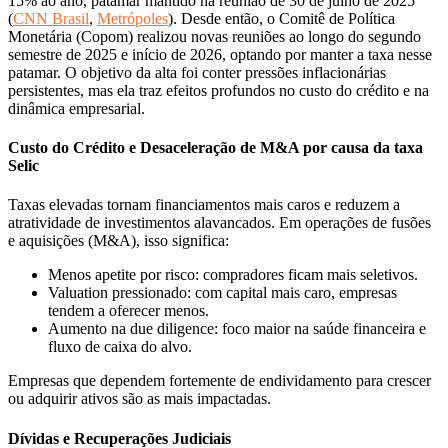
15% ao ano, patamar mantido na reunião de 30 de julho de 2025
(
CNN Brasil
,
Metrópoles
). Desde então, o Comitê de Política
Monetária (Copom) realizou novas reuniões ao longo do segundo
semestre de 2025 e início de 2026, optando por manter a taxa nesse
patamar. O objetivo da alta foi conter pressões inflacionárias
persistentes, mas ela traz efeitos profundos no custo do crédito e na
dinâmica empresarial.
Custo do Crédito e Desaceleração de M&A por causa da taxa
Selic
Taxas elevadas tornam financiamentos mais caros e reduzem a
atratividade de investimentos alavancados. Em operações de fusões
e aquisições (M&A), isso significa:
Menos apetite por risco: compradores ficam mais seletivos.
Valuation pressionado: com capital mais caro, empresas
tendem a oferecer menos.
Aumento na due diligence: foco maior na saúde financeira e
fluxo de caixa do alvo.
Empresas que dependem fortemente de endividamento para crescer
ou adquirir ativos são as mais impactadas.
Dívidas e Recuperações Judiciais