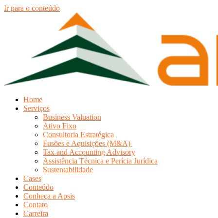
Ir para o conteúdo
Home
Serviços
Business Valuation
Ativo Fixo
Consultoria Estratégica
Fusões e Aquisições (M&A)
Tax and Accounting Advisory
Assistência Técnica e Perícia Jurídica
Sustentabilidade
Cases
Conteúdo
Conheça a Apsis
Contato
Carreira