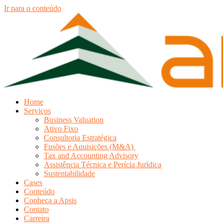
Ir para o conteúdo
Home
Serviços
Business Valuation
Ativo Fixo
Consultoria Estratégica
Fusões e Aquisições (M&A)
Tax and Accounting Advisory
Assistência Técnica e Perícia Jurídica
Sustentabilidade
Cases
Conteúdo
Conheça a Apsis
Contato
Carreira