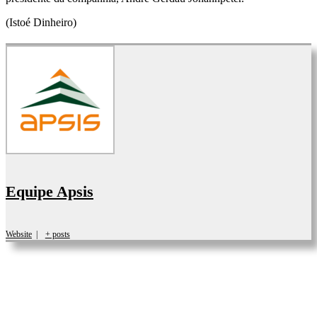
(Istoé Dinheiro)
Equipe Apsis
Website
|
+ posts