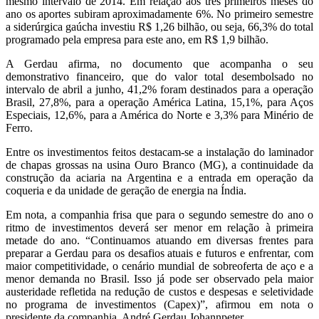
mesmo intervalo de 2014. Em relação aos três primeiros meses do
ano os aportes subiram aproximadamente 6%. No primeiro semestre
a siderúrgica gaúcha investiu R$ 1,26 bilhão, ou seja, 66,3% do total
programado pela empresa para este ano, em R$ 1,9 bilhão.
A Gerdau afirma, no documento que acompanha o seu
demonstrativo financeiro, que do valor total desembolsado no
intervalo de abril a junho, 41,2% foram destinados para a operação
Brasil, 27,8%, para a operação América Latina, 15,1%, para Aços
Especiais, 12,6%, para a América do Norte e 3,3% para Minério de
Ferro.
Entre os investimentos feitos destacam-se a instalação do laminador
de chapas grossas na usina Ouro Branco (MG), a continuidade da
construção da aciaria na Argentina e a entrada em operação da
coqueria e da unidade de geração de energia na Índia.
Em nota, a companhia frisa que para o segundo semestre do ano o
ritmo de investimentos deverá ser menor em relação à primeira
metade do ano. “Continuamos atuando em diversas frentes para
preparar a Gerdau para os desafios atuais e futuros e enfrentar, com
maior competitividade, o cenário mundial de sobreoferta de aço e a
menor demanda no Brasil. Isso já pode ser observado pela maior
austeridade refletida na redução de custos e despesas e seletividade
no programa de investimentos (Capex)”, afirmou em nota o
presidente da companhia, André Gerdau Johannpeter.