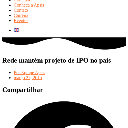
Conheça a Apsis
Contato
Carreira
Eventos
Rede mantém projeto de IPO no país
Por
Equipe Apsis
março 27, 2015
Compartilhar