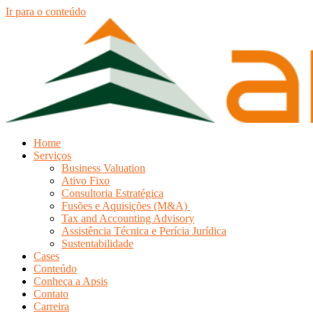
Ir para o conteúdo
Home
Serviços
Business Valuation
Ativo Fixo
Consultoria Estratégica
Fusões e Aquisições (M&A)
Tax and Accounting Advisory
Assistência Técnica e Perícia Jurídica
Sustentabilidade
Cases
Conteúdo
Conheça a Apsis
Contato
Carreira