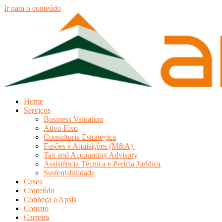
Ir para o conteúdo
Home
Serviços
Business Valuation
Ativo Fixo
Consultoria Estratégica
Fusões e Aquisições (M&A)
Tax and Accounting Advisory
Assistência Técnica e Perícia Jurídica
Sustentabilidade
Cases
Conteúdo
Conheça a Apsis
Contato
Carreira