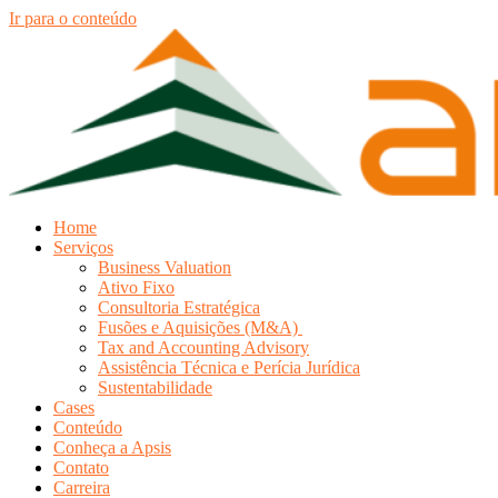
Ir para o conteúdo
Home
Serviços
Business Valuation
Ativo Fixo
Consultoria Estratégica
Fusões e Aquisições (M&A)
Tax and Accounting Advisory
Assistência Técnica e Perícia Jurídica
Sustentabilidade
Cases
Conteúdo
Conheça a Apsis
Contato
Carreira