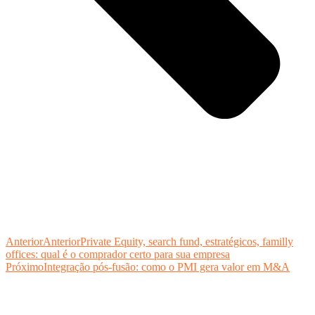
Anterior
Anterior
Private Equity, search fund, estratégicos, familly
offices: qual é o comprador certo para sua empresa
Próximo
Integração pós-fusão: como o PMI gera valor em M&A