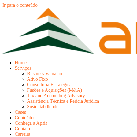
Ir para o conteúdo
Home
Serviços
Business Valuation
Ativo Fixo
Consultoria Estratégica
Fusões e Aquisições (M&A)
Tax and Accounting Advisory
Assistência Técnica e Perícia Jurídica
Sustentabilidade
Cases
Conteúdo
Conheça a Apsis
Contato
Carreira