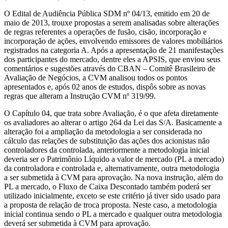
O Edital de Audiência Pública SDM nº 04/13, emitido em 20 de
maio de 2013, trouxe propostas a serem analisadas sobre alterações
de regras referentes a operações de fusão, cisão, incorporação e
incorporação de ações, envolvendo emissores de valores mobiliários
registrados na categoria A. Após a apresentação de 21 manifestações
dos participantes do mercado, dentre eles a APSIS, que enviou seus
comentários e sugestões através do CBAN – Comitê Brasileiro de
Avaliação de Negócios, a CVM analisou todos os pontos
apresentados e, após 02 anos de estudos, dispôs sobre as novas
regras que alteram a Instrução CVM nº 319/99.
O Capítulo 04, que trata sobre Avaliação, é o que afeta diretamente
os avaliadores ao alterar o artigo 264 da Lei das S/A. Basicamente a
alteração foi a ampliação da metodologia a ser considerada no
cálculo das relações de substituição das ações dos acionistas não
controladores da controlada, anteriormente a metodologia inicial
deveria ser o Patrimônio Líquido a valor de mercado (PL a mercado)
da controladora e controlada e, alternativamente, outra metodologia
a ser submetida à CVM para aprovação. Na nova instrução, além do
PL a mercado, o Fluxo de Caixa Descontado também poderá ser
utilizado inicialmente, exceto se este critério já tiver sido usado para
a proposta de relação de troca proposta. Neste caso, a metodologia
inicial continua sendo o PL a mercado e qualquer outra metodologia
deverá ser submetida à CVM para aprovação.